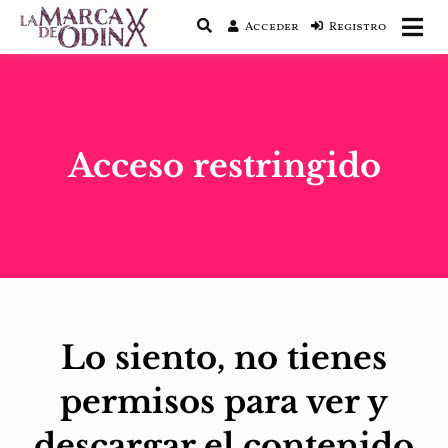
Acceder
Registro
La saga literaria transmedia que fusiona
La Marca de Odín
actualidad con mitología nórdica y
ciencia ficción
Acceso restringido
Lo siento, no tienes
permisos para ver y
descargar el contenido