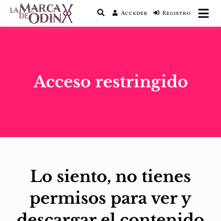
Acceder
Registro
La saga literaria transmedia que fusiona
La Marca de Odín
actualidad con mitología nórdica y
ciencia ficción
Acceso restringido
Lo siento, no tienes
permisos para ver y
descargar el contenido