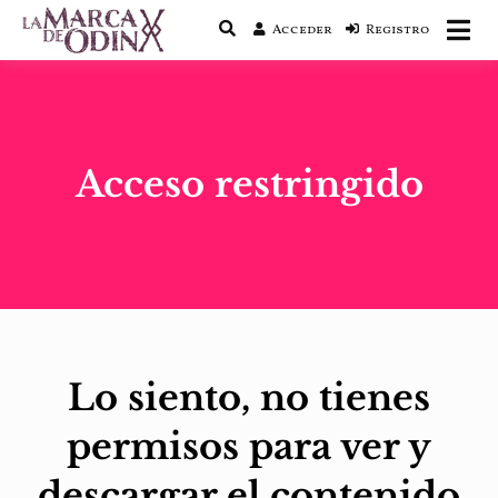
Acceder
Registro
La saga literaria transmedia que fusiona
La Marca de Odín
actualidad con mitología nórdica y
ciencia ficción
Acceso restringido
Lo siento, no tienes
permisos para ver y
descargar el contenido