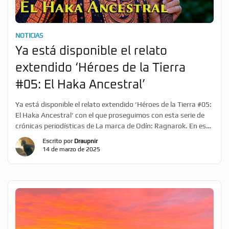
NOTICIAS
Ya está disponible el relato
extendido ‘Héroes de la Tierra
#05: El Haka Ancestral’
Ya está disponible el relato extendido ‘Héroes de la Tierra #05:
El Haka Ancestral‘ con el que proseguimos con esta serie de
crónicas periodísticas de La marca de Odín: Ragnarok. En esta
quinta entrega los #MarcadosporOdín seguirán la
Escrito por
Draupnir
emocionante entrevista realizada a Tane Manaia, un maorí de
14 de marzo de 2025
Nueva Zelanda que lideró a un grupo de […]