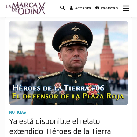
Acceder
Registro
La saga literaria transmedia que fusiona
La Marca de Odín
actualidad con mitología nórdica y
ciencia ficción
NOTICIAS
Ya está disponible el relato
extendido ‘Héroes de la Tierra