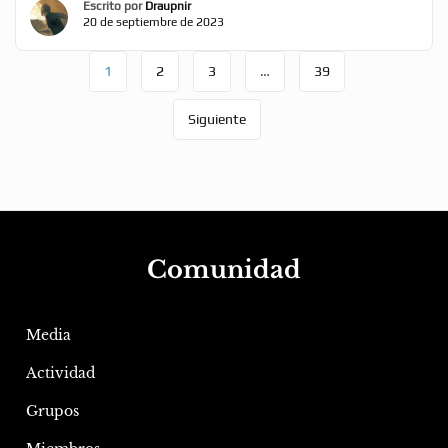
Escrito por
Draupnir
lanzamiento de la tienda del XaviVerso. Los lectores
20 de septiembre de 2023
registrados de La marca de Odín pueden […]
1
2
3
…
39
Siguiente
Comunidad
Media
Actividad
Grupos