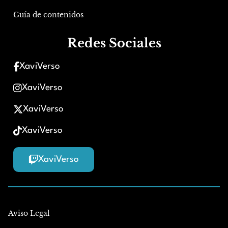
Guía de contenidos
Redes Sociales
XaviVerso
XaviVerso
XaviVerso
XaviVerso
XaviVerso
Aviso Legal