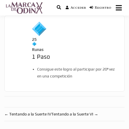
Acceder
Registro
La saga literaria transmedia que fusiona
La Marca de Odín
actualidad con mitología nórdica y
ciencia ficción
25
Runas
1 Paso
Consigue este logro al participar por 20ª vez
en una competición
←
Tentando a la Suerte IV
Tentando a la Suerte VI
→