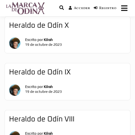
Acceder
Registro
La saga literaria transmedia que fusiona
La Marca de Odín
actualidad con mitología nórdica y
ciencia ficción
Heraldo de Odín X
Escrito por
Kilrah
19 de octubre de 2023
Heraldo de Odín IX
Escrito por
Kilrah
19 de octubre de 2023
Heraldo de Odín VIII
Escrito por
Kilrah