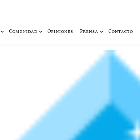
ue fusiona actualidad con mitología nórdica y ciencia ficción
de Odín
Comunidad
Opiniones
Prensa
Contacto