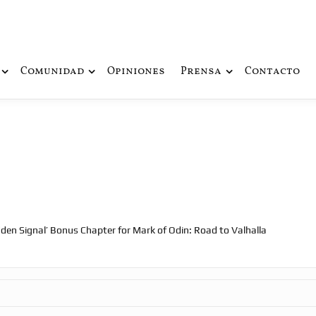
ue fusiona actualidad con mitología nórdica y ciencia ficción
de Odín
Comunidad
Opiniones
Prensa
Contacto
den Signal’ Bonus Chapter for Mark of Odin: Road to Valhalla