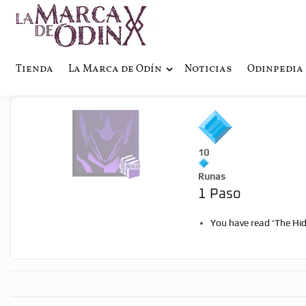
La saga literaria transmedia q
La Marca 
Tienda
La Marca de Odín
Noticias
Odinpedia
10
Runas
1 Paso
You have read ‘The Hid