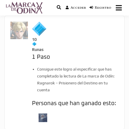
Acceder
Registro
La saga literaria transmedia que fusiona
La Marca de Odín
actualidad con mitología nórdica y
ciencia ficción
10
Runas
1 Paso
Consigue este logro al especificar que has
completado la lectura de La marca de Odín:
Ragnarok – Prisionero del Destino en tu
cuenta
Personas que han ganado esto: