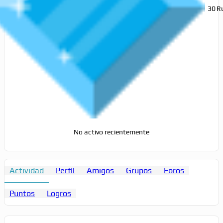
30
R
No activo recientemente
Actividad
Perfil
Amigos
Grupos
Foros
Puntos
Logros