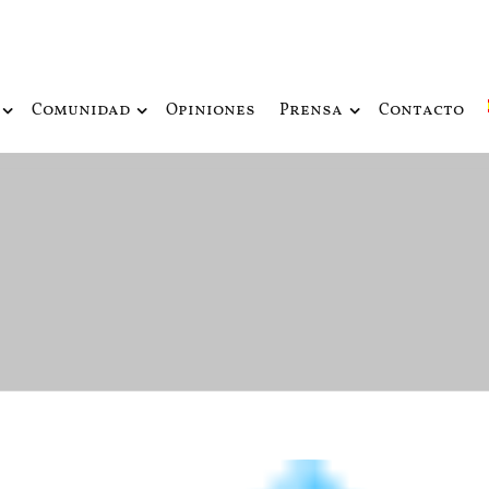
ue fusiona actualidad con mitología nórdica y ciencia ficción
de Odín
Comunidad
Opiniones
Prensa
Contacto