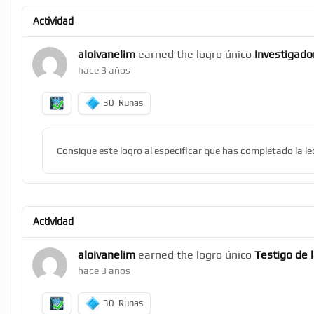
Actividad
aloivanelim
earned the logro único
Investigado
hace 3 años
30
Runas
Consigue este logro al especificar que has completado la 
Actividad
aloivanelim
earned the logro único
Testigo de 
hace 3 años
30
Runas