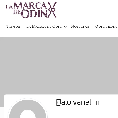
La saga literaria transmedia q
La Marca 
Tienda
La Marca de Odín
Noticias
Odinpedia
@aloivanelim