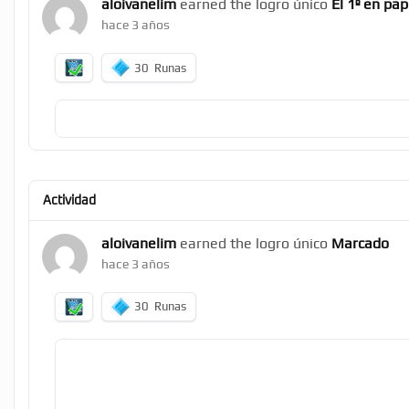
aloivanelim
earned the logro único
El 1º en pap
hace 3 años
30
Runas
Actividad
aloivanelim
earned the logro único
Marcado
hace 3 años
30
Runas