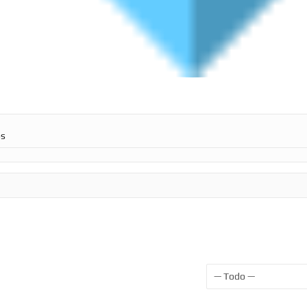
os
Mostrar: