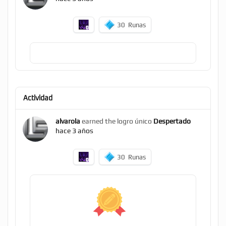
30
Runas
Actividad
alvarola
earned the logro único
Despertado
hace 3 años
30
Runas