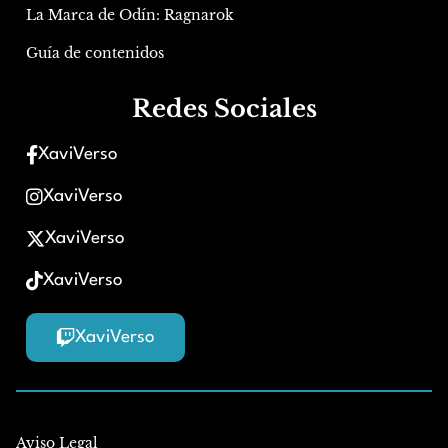
La Marca de Odín: Ragnarok
Guía de contenidos
Redes Sociales
XaviVerso
XaviVerso
XaviVerso
XaviVerso
XaviVerso
Aviso Legal