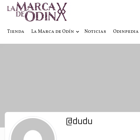
La saga literaria transmedia q
La Marca 
Tienda
La Marca de Odín
Noticias
Odinpedia
@dudu