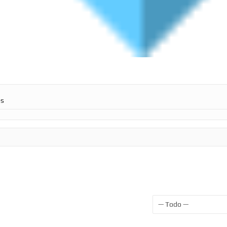
os
Mostrar: