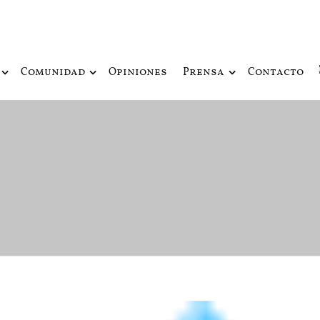
ue fusiona actualidad con mitología nórdica y ciencia ficción
de Odín
Comunidad
Opiniones
Prensa
Contacto