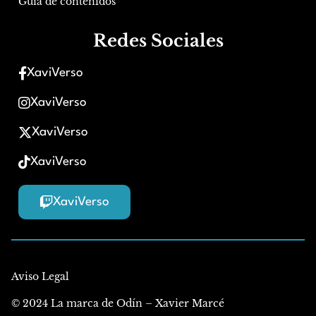
Guía de contenidos
Redes Sociales
XaviVerso
XaviVerso
XaviVerso
XaviVerso
XaviVerso
Aviso Legal
© 2024 La marca de Odín – Xavier Marcé