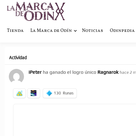
La saga literaria transmedia q
La Marca 
Tienda
La Marca de Odín
Noticias
Odinpedia
Actividad
iPeter
ha ganado el logro único
Ragnarok
hace 2 
130
Runas