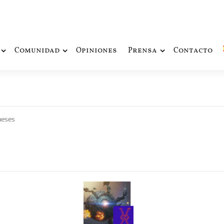
ue fusiona actualidad con mitología nórdica y ciencia ficción
de Odín
Comunidad
Opiniones
Prensa
Contacto
meses