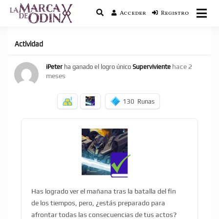
Acceder
Registro
La saga literaria transmedia que fusiona
La Marca de Odín
actualidad con mitología nórdica y
ciencia ficción
Actividad
hace 2
iPeter
ha ganado el logro único
Superviviente
meses
130
Runas
Has logrado ver el mañana tras la batalla del fin
de los tiempos, pero, ¿estás preparado para
afrontar todas las consecuencias de tus actos?