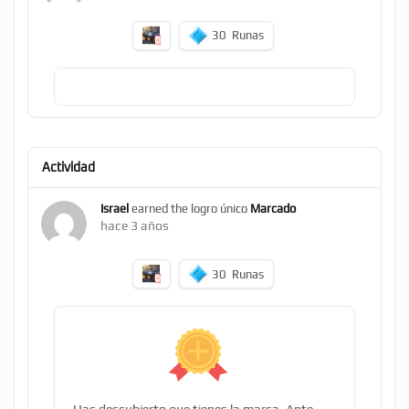
30
Runas
Actividad
Israel
earned the logro único
Marcado
hace 3 años
30
Runas