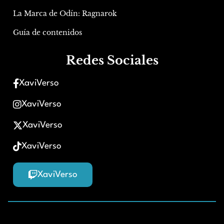
La Marca de Odín: Ragnarok
Guía de contenidos
Redes Sociales
XaviVerso
XaviVerso
XaviVerso
XaviVerso
XaviVerso