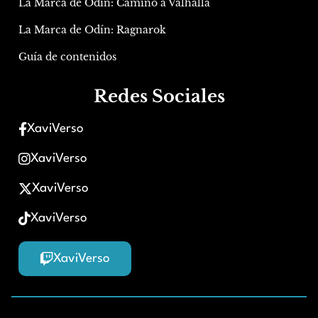
La Marca de Odín: Camino a Valhalla
La Marca de Odín: Ragnarok
Guía de contenidos
Redes Sociales
XaviVerso
XaviVerso
XaviVerso
XaviVerso
XaviVerso