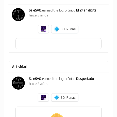
SaleSVQ
earned the logro único
El 2º en digital
hace 3 años
30
Runas
Actividad
SaleSVQ
earned the logro único
Despertado
hace 3 años
30
Runas