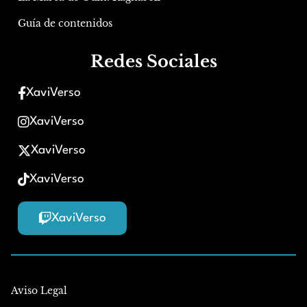
Guía de contenidos
Redes Sociales
XaviVerso
XaviVerso
XaviVerso
XaviVerso
XaviVerso
Aviso Legal