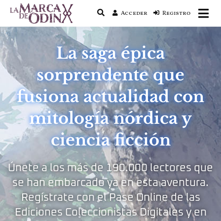
Acceder
Registro
La saga literaria transmedia que fusiona
La Marca de Odín
actualidad con mitología nórdica y
ciencia ficción
La saga épica
sorprendente que
fusiona actualidad con
mitología nórdica y
ciencia ficción
Únete a los más de 190.000 lectores que
se han embarcado ya en esta aventura.
Regístrate con el Pase Online de las
Ediciones Coleccionistas Digitales y en