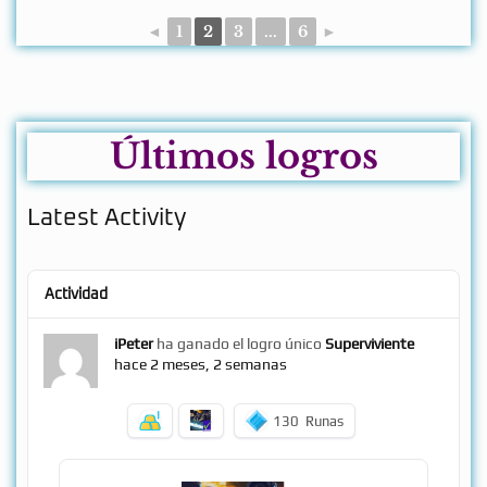
◄
1
2
3
...
6
►
Últimos logros
Latest Activity
Actividad
iPeter
ha ganado el logro único
Superviviente
hace 2 meses, 2 semanas
130
Runas