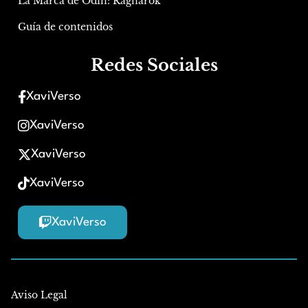
La Marca de Odín: Ragnarok
Guía de contenidos
Redes Sociales
XaviVerso
XaviVerso
XaviVerso
XaviVerso
XaviVerso
Aviso Legal