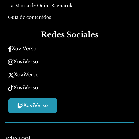
La Marca de Odín: Ragnarok
Guía de contenidos
Redes Sociales
XaviVerso
XaviVerso
XaviVerso
XaviVerso
XaviVerso
Aviso Legal