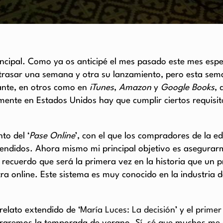
incipal. Como ya os anticipé el mes pasado este mes esper
etrasar una semana y otra su lanzamiento, pero esta sema
ante, en otros como en
iTunes
,
Amazon
y
Google Books
, 
almente en Estados Unidos hay que cumplir ciertos requis
to del ‘
Pase Online
’, con el que los compradores de la e
xtendidos. Ahora mismo mi principal objetivo es asegura
recuerdo que será la primera vez en la historia que un pr
tra online. Este sistema es muy conocido en la industria 
relato extendido de ‘
María Luces: La decisión
’ y el
primer