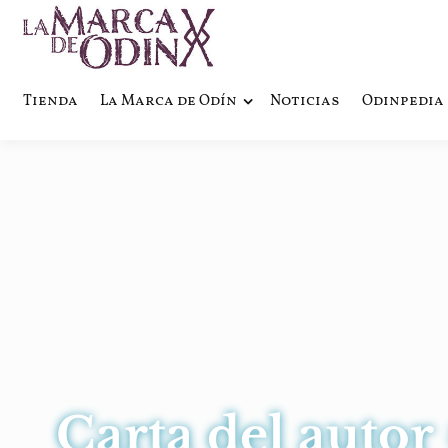
La saga literaria transmedia q
La Marca 
Tienda
La Marca de Odín
Noticias
Odinpedia
Carta del autor