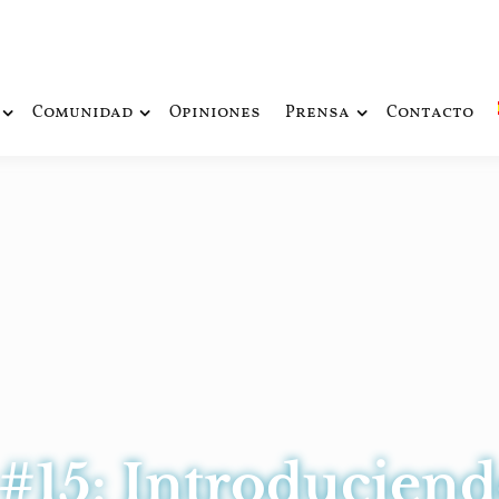
ue fusiona actualidad con mitología nórdica y ciencia ficción
de Odín
Comunidad
Opiniones
Prensa
Contacto
 #15: Introduciend