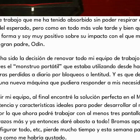
de trabajo que me ha tenido absorbido sin poder respira
el esperado, pero como en todo más vale tarde y bien qu
orma y soy muy positivo sobre su impacto con el que m
 gran padre, Odín.
 ha sido la decisión de renovar todo mi equipo de traba
s el “monstruo portátil” que estaba utilizando desde hac
oras perdidas a diario por bloqueos o lentitud. Y es que d
e una nueva máquina que pudiera responder a mis necesi
 mi equipo, al final encontré la solución perfecta en el
M
otencia y características ideales para poder desarrollar
por lo que ahora podré trabajar con al menos tres pantall
brazos más y ya entonces daré abasto a todo! Bromas ap
nfigurar todo, etc, pierde mucho tiempo y esta semana 
rta como me habría gustado.