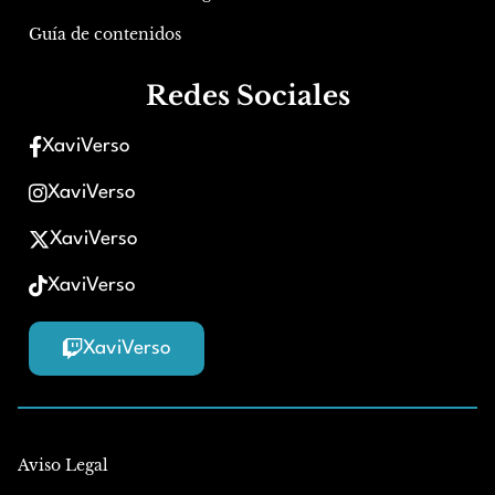
Guía de contenidos
Redes Sociales
XaviVerso
XaviVerso
XaviVerso
XaviVerso
XaviVerso
Aviso Legal