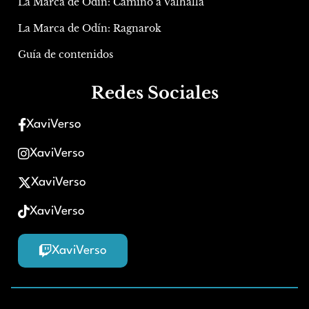
La Marca de Odín: Camino a Valhalla
La Marca de Odín: Ragnarok
Guía de contenidos
Redes Sociales
XaviVerso
XaviVerso
XaviVerso
XaviVerso
XaviVerso