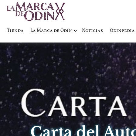
La saga literaria transmedia q
La Marca 
Tienda
La Marca de Odín
Noticias
Odinpedia
Carta del Aut