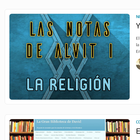
N
Y
El
la
En
C
E