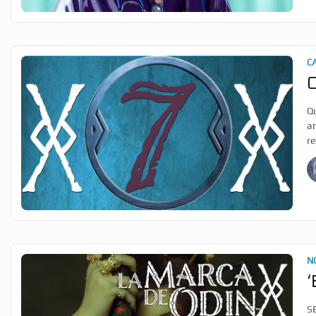
C
C
Q
an
r
N
‘
SE