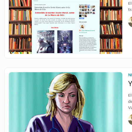
El
tr
N
Y
El
de
Va