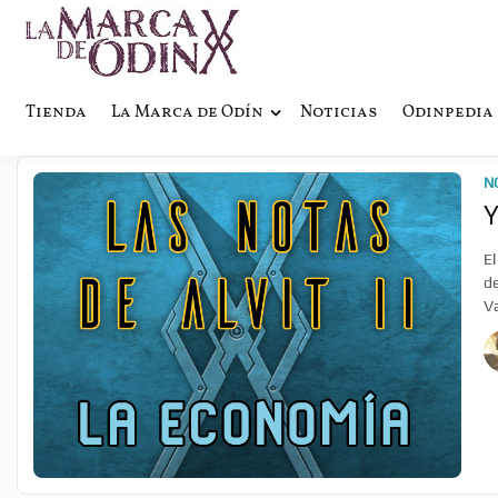
La saga literaria transmedia q
La Marca 
Tienda
La Marca de Odín
Noticias
Odinpedia
N
Y
El
de
Va