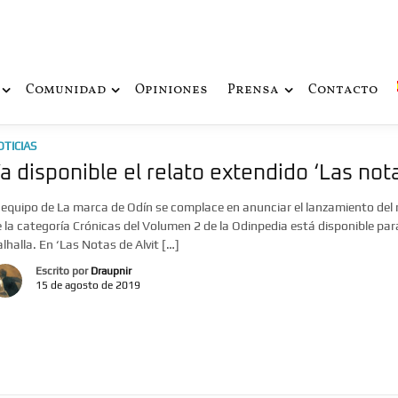
ue fusiona actualidad con mitología nórdica y ciencia ficción
de Odín
Comunidad
Opiniones
Prensa
Contacto
OTICIAS
a disponible el relato extendido ‘Las not
 equipo de La marca de Odín se complace en anunciar el lanzamiento del r
 la categoría Crónicas del Volumen 2 de la Odinpedia está disponible par
lhalla. En ‘Las Notas de Alvit […]
Escrito por
Draupnir
15 de agosto de 2019