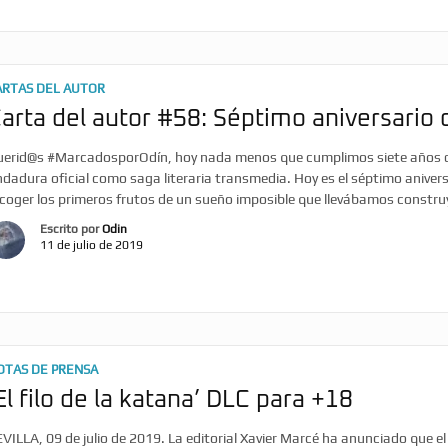
ARTAS DEL AUTOR
arta del autor #58: Séptimo aniversario
uerid@s #MarcadosporOdín, hoy nada menos que cumplimos siete años des
dadura oficial como saga literaria transmedia. Hoy es el séptimo aniver
ecoger los primeros frutos de un sueño imposible que llevábamos constr
Escrito por
Odin
11 de julio de 2019
OTAS DE PRENSA
El filo de la katana’ DLC para +18
VILLA, 09 de julio de 2019. La editorial Xavier Marcé ha anunciado que el