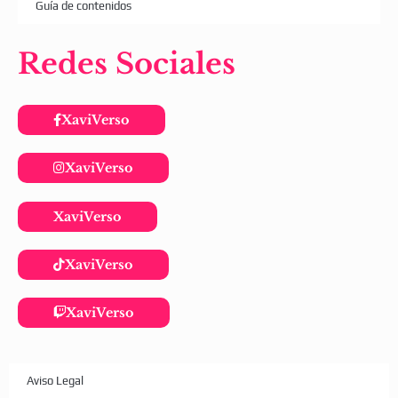
Guía de contenidos
Redes Sociales
XaviVerso
XaviVerso
XaviVerso
XaviVerso
XaviVerso
Aviso Legal