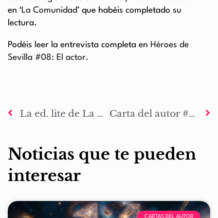
en
‘La Comunidad’
que habéis completado su
lectura.
Podéis leer la entrevista completa en
Héroes de
Sevilla #08: El actor.
La ed. lite de La Marca de Odín: El despertar en papel disponiblea través de Amazon
Carta del autor #27: La paciencia es una virtud
Noticias que te pueden
interesar
CARTAS DEL AUTOR