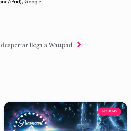
hone/iPad),
Google
 despertar llega a Wattpad
NOTICIAS