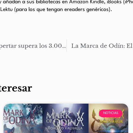
 y añadan a sus bibliotecas en
Amazon Kindle
,
iBooks
(iP
o
Lektu
(para los que tengan ereaders genéricos).
La Marca de Odín: El despertar supera los 3.000 eBooks vendidos en plataformas digitales
La Marca de Odín: El
teresar
NOTICIAS