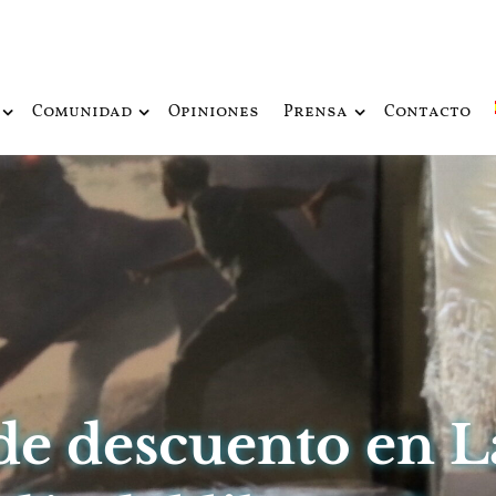
ue fusiona actualidad con mitología nórdica y ciencia ficción
de Odín
Comunidad
Opiniones
Prensa
Contacto
 de descuento en 