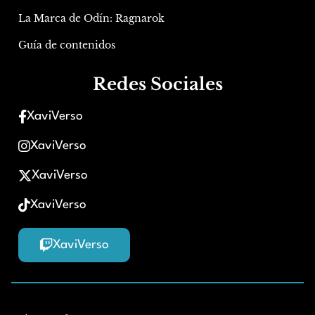
La Marca de Odín: Ragnarok
Guía de contenidos
Redes Sociales
XaviVerso
XaviVerso
XaviVerso
XaviVerso
XaviVerso