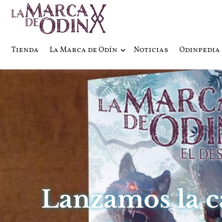
La saga literaria transmedia q
La Marca 
Tienda
La Marca de Odín
Noticias
Odinpedia
Lanzamos la 