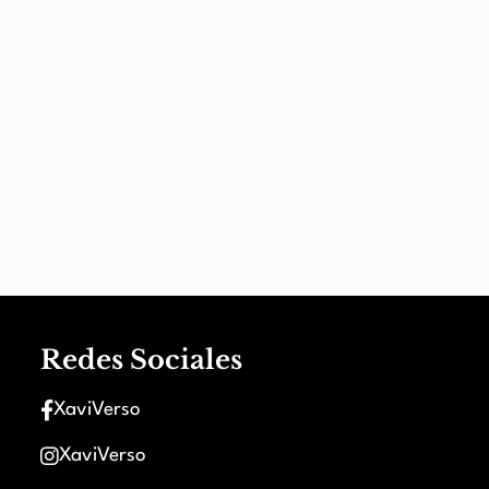
Redes Sociales
XaviVerso
XaviVerso