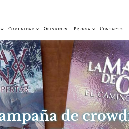
ue fusiona actualidad con mitología nórdica y ciencia ficción
de Odín
Comunidad
Opiniones
Prensa
Contacto
campaña de crowd