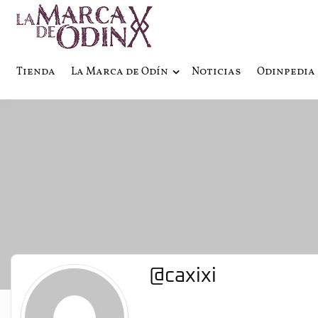
La saga literaria transmedia q
La Marca 
Tienda
La Marca de Odín
Noticias
Odinpedia
@caxixi