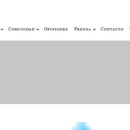
ue fusiona actualidad con mitología nórdica y ciencia ficción
de Odín
Comunidad
Opiniones
Prensa
Contacto