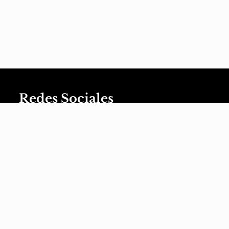
Redes Sociales
XaviVerso
XaviVerso
XaviVerso
XaviVerso
XaviVerso