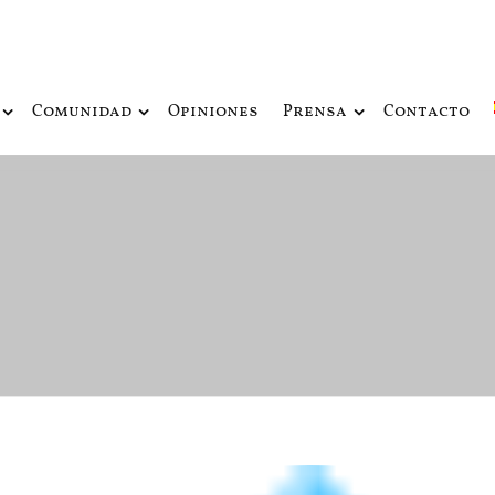
ue fusiona actualidad con mitología nórdica y ciencia ficción
de Odín
Comunidad
Opiniones
Prensa
Contacto