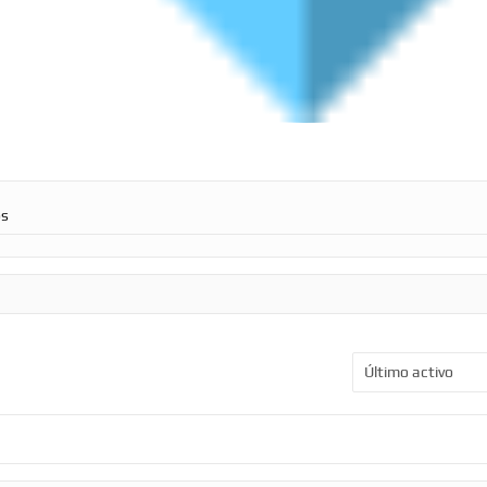
os
Ordenar
por: