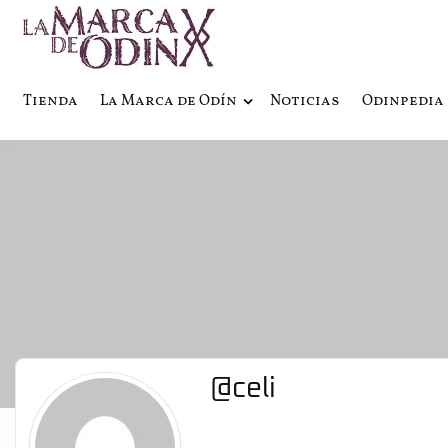
La saga literaria transmedia q
La Marca 
Tienda
La Marca de Odín
Noticias
Odinpedia
@celi