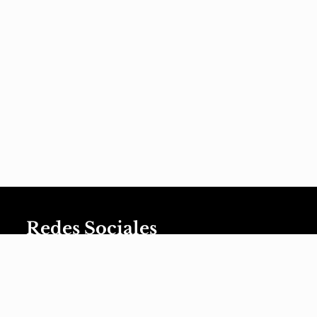
Redes Sociales
XaviVerso
XaviVerso