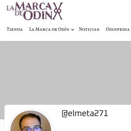
La saga literaria transmedia q
La Marca 
Tienda
La Marca de Odín
Noticias
Odinpedia
@elmeta271