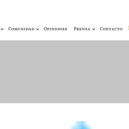
ue fusiona actualidad con mitología nórdica y ciencia ficción
de Odín
Comunidad
Opiniones
Prensa
Contacto