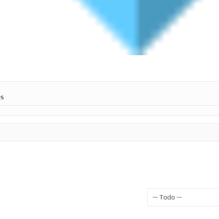
os
Mostrar: