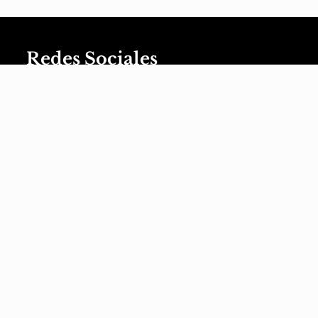
Redes Sociales
XaviVerso
XaviVerso
XaviVerso
XaviVerso
XaviVerso
é