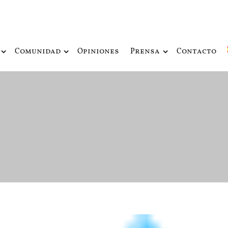
ue fusiona actualidad con mitología nórdica y ciencia ficción
de Odín
Comunidad
Opiniones
Prensa
Contacto