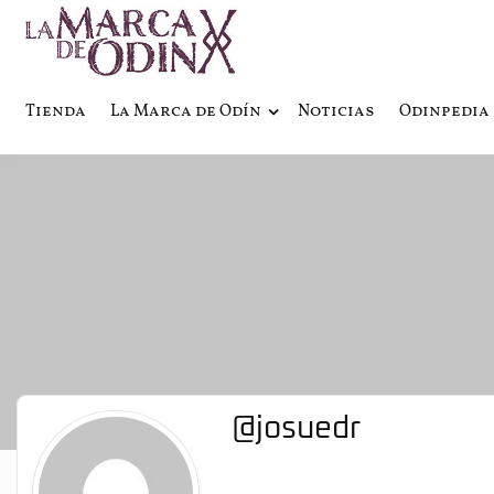
La saga literaria transmedia q
La Marca 
Tienda
La Marca de Odín
Noticias
Odinpedia
@josuedr