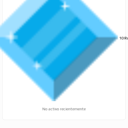
10
R
No activo recientemente