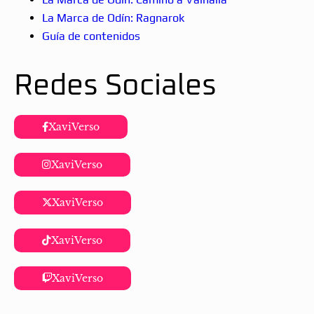
La Marca de Odín: Ragnarok
Guía de contenidos
Redes Sociales
XaviVerso
XaviVerso
XaviVerso
XaviVerso
XaviVerso