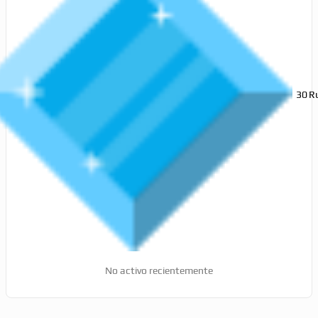
30
R
No activo recientemente