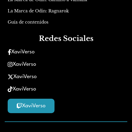
La Marca de Odín: Ragnarok
Guía de contenidos
Redes Sociales
XaviVerso
XaviVerso
XaviVerso
XaviVerso
XaviVerso