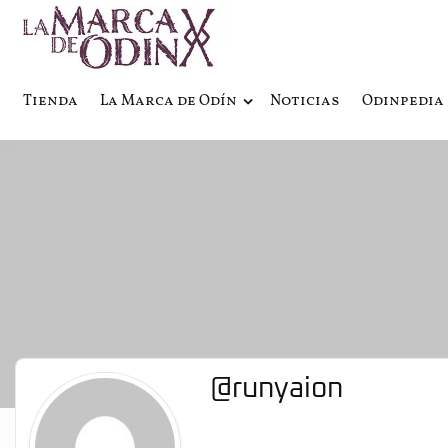
La saga literaria transmedia q
La Marca 
Tienda
La Marca de Odín
Noticias
Odinpedia
@runyaion