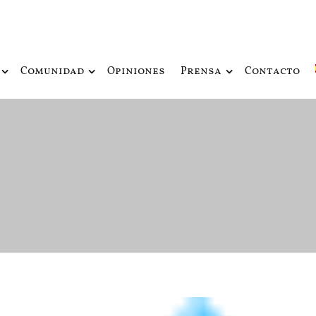
ue fusiona actualidad con mitología nórdica y ciencia ficción
de Odín
Comunidad
Opiniones
Prensa
Contacto