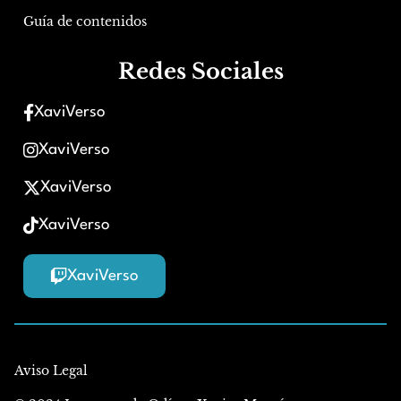
Guía de contenidos
Redes Sociales
XaviVerso
XaviVerso
XaviVerso
XaviVerso
XaviVerso
Aviso Legal