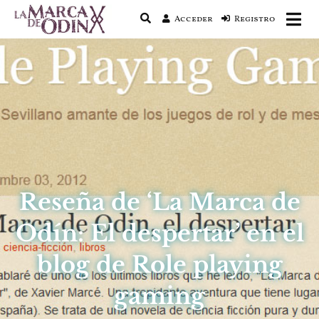
Acceder
Registro
La saga literaria transmedia que fusiona
La Marca de Odín
actualidad con mitología nórdica y
ciencia ficción
Reseña de ‘La Marca de
Odín: El despertar’ en el
blog de Role playing
gaming