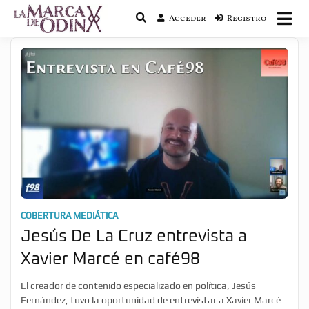
Acceder
Registro
La saga literaria transmedia que fusiona
La Marca de Odín
actualidad con mitología nórdica y
ciencia ficción
COBERTURA MEDIÁTICA
Jesús De La Cruz entrevista a
Xavier Marcé en café98
El creador de contenido especializado en política, Jesús
Fernández, tuvo la oportunidad de entrevistar a Xavier Marcé