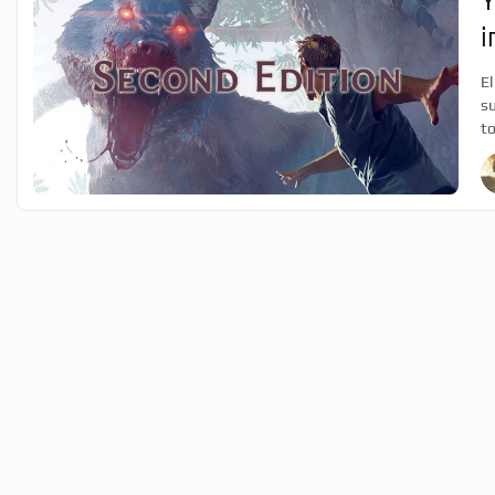
Y
i
El
su
to