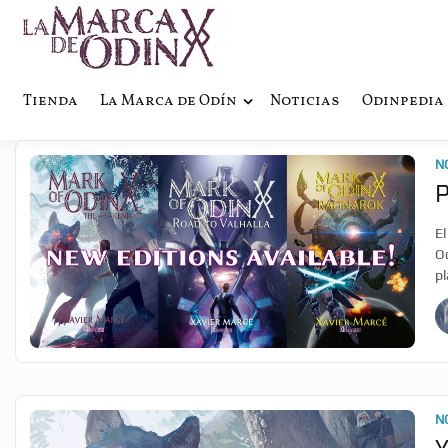
La saga literaria transmedia q
La Marca 
Tienda
La Marca de Odín
Noticias
Odinpedia
N
P
El
Od
pl
N