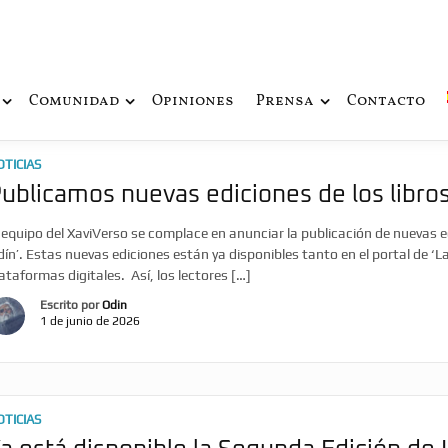
ue fusiona actualidad con mitología nórdica y ciencia ficción
de Odín
Comunidad
Opiniones
Prensa
Contacto
OTICIAS
ublicamos nuevas ediciones de los libros
 equipo del XaviVerso se complace en anunciar la publicación de nuevas ed
ín’. Estas nuevas ediciones están ya disponibles tanto en el portal de ‘
ataformas digitales. Así, los lectores […]
Escrito por
Odin
1 de junio de 2026
OTICIAS