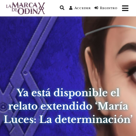
Acceder
Registro
La saga literaria transmedia que fusiona
La Marca de Odín
actualidad con mitología nórdica y
ciencia ficción
Ya está disponible el
relato extendido ‘María
Luces: La determinación’