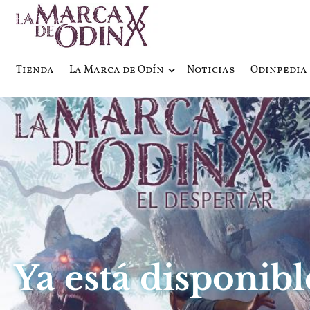
La saga literaria transmedia q
La Marca 
Tienda
La Marca de Odín
Noticias
Odinpedia
Ya está disponibl