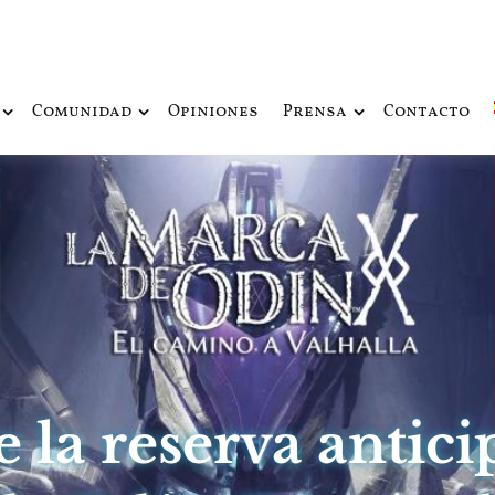
ue fusiona actualidad con mitología nórdica y ciencia ficción
de Odín
Comunidad
Opiniones
Prensa
Contacto
e la reserva anti