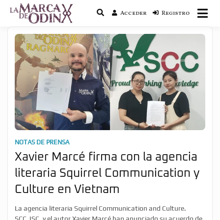
Acceder
Registro
La saga literaria transmedia que fusiona
La Marca de Odín
actualidad con mitología nórdica y
ciencia ficción
NOTAS DE PRENSA
Xavier Marcé firma con la agencia
literaria Squirrel Communication y
Culture en Vietnam
La agencia literaria Squirrel Communication and Culture.
SCC.JSC. y el autor Xavier Marcé han anunciado su acuerdo de