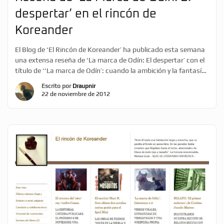
despertar’ en el rincón de
Koreander
El Blog de ‘El Rincón de Koreander’ ha publicado esta semana
una extensa reseña de ‘La marca de Odín: El despertar’ con el
título de ‘‘La marca de Odín’: cuando la ambición y la fantasía
se vuelven reales.’ En ella no sólo se detalla la trama del libro
Escrito por
Draupnir
sino se repasa todo el universo online unido al libro. […]
22 de noviembre de 2012