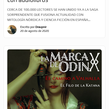
con audiolibros
CERCA DE 100.000 LECTORES SE HAN UNIDO YA A LA SAGA
SORPRENDENTE QUE FUSIONA ACTUALIDAD CON
MITOLOGÍA NÓRDICA Y CIENCIA FICCIÓN EN ESPAÑA
SEVILLA, ESPAÑA – 20 de AGOSTO, 2020 – El autor y creador
Escrito por
Draupnir
Xavier Marcé ha anunciado la producción de versiones en
20 de agosto de 2020
audiolibro, tanto en español como en inglés, de todo el
universo literario […]