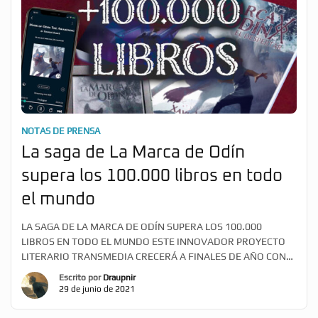
NOTAS DE PRENSA
La saga de La Marca de Odín
supera los 100.000 libros en todo
el mundo
LA SAGA DE LA MARCA DE ODÍN SUPERA LOS 100.000
LIBROS EN TODO EL MUNDO ESTE INNOVADOR PROYECTO
LITERARIO TRANSMEDIA CRECERÁ A FINALES DE AÑO CON
LA PUBLICACIÓN DE LA MARCA DE ODÍN: RAGNAROK
Escrito por
Draupnir
SEVILLA, ESPAÑA – 29 de JUNIO, 2021 – El autor y
29 de junio de 2021
creador Xavier Marcé ha anunciado que la saga de La marca
de Odín ha logrado […]