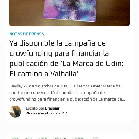
NOTAS DE PRENSA
Ya disponible la campaña de
crowfunding para financiar la
publicación de ‘La Marca de Odín:
El camino a Valhalla’
Sevilla, 26 de diciembre de 2017 – El autor Xavier Marcé ha
confirmado que ya está disponible la campaña de
crowdfunding para financiar la publicación de La marca de
Odín: El camino a Valhalla, la segunda entrega de su
Escrito por
Draupnir
innovadora saga literaria transmedia en la que la actualidad
26 de diciembre de 2017
se fusiona con la mitología nórdica y la […]