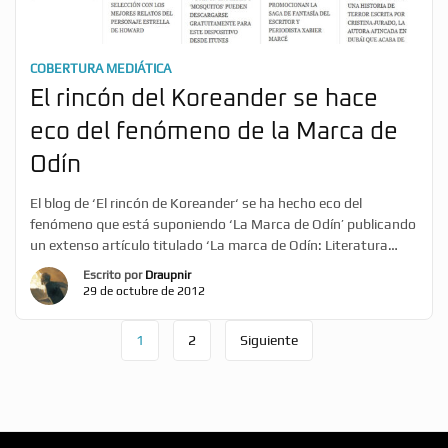
COBERTURA MEDIÁTICA
El rincón del Koreander se hace
eco del fenómeno de la Marca de
Odín
El blog de ‘El rincón de Koreander‘ se ha hecho eco del
fenómeno que está suponiendo ‘La Marca de Odín’ publicando
un extenso artículo titulado ‘La marca de Odín: Literatura
2.0’, en el que se hace eco no sólo del libro, sino de todo el
Escrito por
Draupnir
proyecto y universo construidos a su alrededor. Si queréis leer
29 de octubre de 2012
el artículo […]
1
2
Siguiente