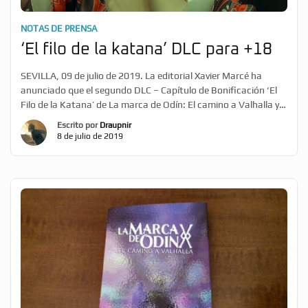
NOTAS DE PRENSA
‘El filo de la katana’ DLC para +18
SEVILLA, 09 de julio de 2019. La editorial Xavier Marcé ha
anunciado que el segundo DLC – Capítulo de Bonificación ‘El
Filo de la Katana’ de La marca de Odín: El camino a Valhalla ya
está disponible para los lectores registrados. El Filo de la
Escrito por
Draupnir
Katana supone el primer contenido de esta saga literaria
8 de julio de 2019
transmedia recomendado solo para mayores de 18 años. […]