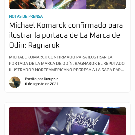
NOTAS DE PRENSA
Michael Komarck confirmado para
ilustrar la portada de La Marca de
Odín: Ragnarok
MICHAEL KOMARCK CONFIRMADO PARA ILUSTRAR LA
PORTADA DE LA MARCA DE ODÍN: RAGNAROK EL REPUTADO
ILUSTRADOR NORTEAMERICANO REGRESA A LA SAGA PARA
DAR IMAGEN A SU TERCERA ENTREGA SEVILLA, ESPAÑA – 29
Escrito por
Draupnir
de JUNIO, 2021 – El autor y creador Xavier Marcé ha
6 de agosto de 2021
anunciado que el ilustrador norteamericano Michael
Komarck ilustrará la portada de La marca de Odín:
Ragnarok. Komarck está considerado como […]