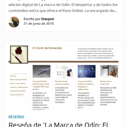
edición digital de La marca de Odín: El despertar y de todos los
contenidos extra que ofrece el Pase Online. La encargada de
llevarla a cabo ha sido Hedwig Kudo, quien además de ser una
Escrito por
Draupnir
fan de la lectura, es la responsable de redes sociales del blog,
21 de junio de 2016
[…]
RESEÑAS
Reseña de ‘La Marca de Odín: El