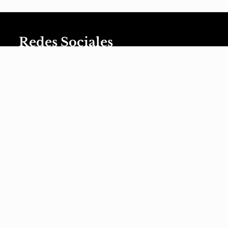
Redes Sociales
XaviVerso
XaviVerso
XaviVerso
XaviVerso
XaviVerso
é