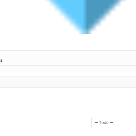
os
Mostrar: