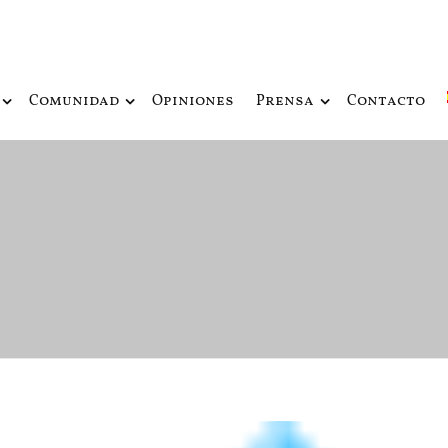
ue fusiona actualidad con mitología nórdica y ciencia ficción
de Odín
Comunidad
Opiniones
Prensa
Contacto