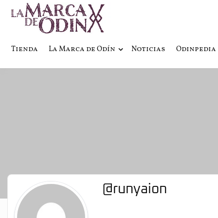
La saga literaria transmedia q
La Marca 
Tienda
La Marca de Odín
Noticias
Odinpedia
@runyaion