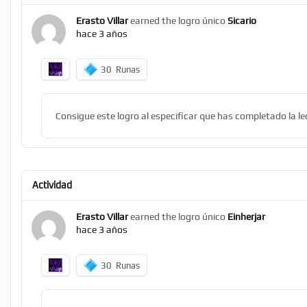
Erasto Villar
earned the logro único
Sicario
hace 3 años
30
Runas
Consigue este logro al especificar que has completado la le
Actividad
Erasto Villar
earned the logro único
Einherjar
hace 3 años
30
Runas