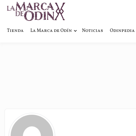
La saga literaria transmedia q
La Marca 
Tienda
La Marca de Odín
Noticias
Odinpedia