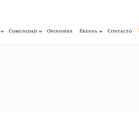
ue fusiona actualidad con mitología nórdica y ciencia ficción
de Odín
Comunidad
Opiniones
Prensa
Contacto